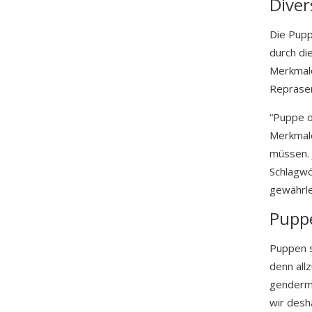
Diver
Die Pupp
durch di
Merkmale
Repräse
“Puppe o
Merkmale
müssen. 
Schlagwö
gewährle
Pupp
Puppen s
denn all
genderma
wir desh