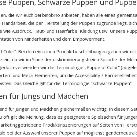
se Puppen, Schwarze Puppen und Puppen
en, die wir euch bei binobino anbieten, haben alle eines gemeinsa
e Handarbeit, die der Herstellung der Puppen zugrunde liegt, sich
 wie Ausdruck, Haut- und Haarfarbe, Kleidung usw. Unsere Puppe
ntation von Minderheiten und dem Empowerment.
f Color”: Bei den einzelnen Produktbeschreibungen gehen wir ni
 ein, da wir im Sinne der diskriminierungsfreien Sprache der Me
Jedoch verwenden wir die Terminologie „Puppe of Color“ (abgelei
rtern und Meta-Elementen, um die Accessibility / Barrierefreihe
isten. Das Gleiche gilt für die Terminologie “Schwarze Puppen”.
en für Jungs und Mädchen
ind für Jungen
und Mädchen gleichermaßen wichtig. In diesem Satz
zu oft gilt die Meinung, dass es geeignetere Spielsachen für Jung
rketinggetriebene Produktinszenierungen auf Seiten von Herstel
alb bei der Auswahl unserer Puppen auf möglichst genderneutrale