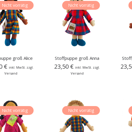
Nicht vorrätig
Nicht vorrätig
puppe groß Alice
Stoffpuppe groß Anna
Stof
50
€
23,50
€
23,
inkl. MwSt. zzgl.
inkl. MwSt. zzgl.
Versand
Versand
Nicht vorrätig
Nicht vorrätig