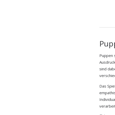
Pup
Puppen s
Ausdruck
sind dabe
verschie
Das Spiel
empathis
Individu
verarbei